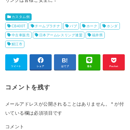
リングは皆様ご安全に！
カスタム例
CB400T
チームプラチナ
バブ
ホーク
ホンダ
中古車販売
日本アームレスリング連盟
福井県
鯖江市
ツイート
シェア
はてブ
送る
Pocket
コメントを残す
メールアドレスが公開されることはありません。
*
が付
いている欄は必須項目です
コメント