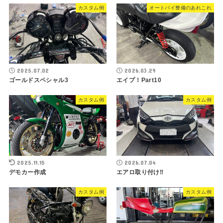
カスタム例
オートバイ整備のあれこれ
2025.07.02
2026.03.29
ゴールドスペシャル3
エイプ！Part10
カスタム例
カスタム例
2025.11.15
2026.07.04
デモカー作成
エアロ取り付け‼︎
カスタム例
カスタム例