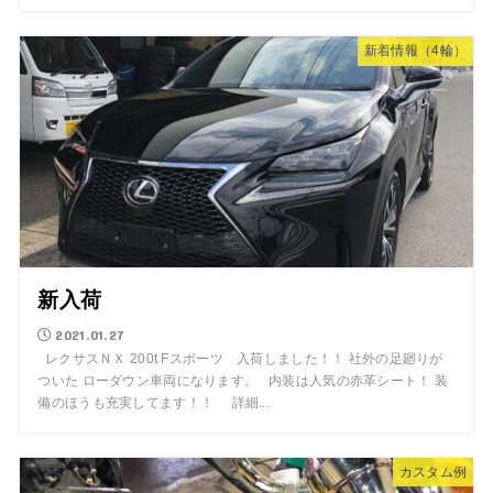
新着情報（4輪）
新入荷
2021.01.27
レクサスＮＸ 200t Fスポーツ 入荷しました！！ 社外の足廻りが
ついた ローダウン車両になります。 内装は人気の赤革シート！ 装
備のほうも充実してます！！ 詳細...
カスタム例