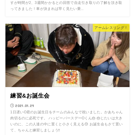
すが時間が2、3週間かかるとの回答で自走引き取りの了解を頂き取
ってきました！車が決まれば早く見たい乗...
アームレスリング！
練習&お誕生会
2021.01.29
1日遅いO君のお誕生日をチームのみんなで祝いました。かあちゃん
肉切るのに必死です。 ハッピーバースデーOくん🎂 🎂じたいは大き
いのに、この人達の中に置くと小さく見える😓 お誕生会もさて置い
て、ちゃんと練習しましょう❗️