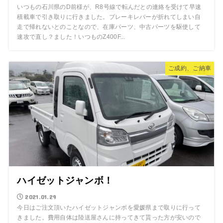
いつもの石川県のD前様が、R8号線で転んだとの連絡を受けて早速
積載車で引き取りに行きました。ブレーキレバーが折れてしまい自
走で帰れないとのことなので、在庫パーツ、中古パーツを駆使して
速攻で直し？ました！いつものZ400F...
ご成約、ご納車
ハイゼットジャンボ！
2021.01.29
今日はご注文頂いたハイゼットジャンボを愛媛県まで取りに行って
きました。費用自体は陸送屋さんに持ってきて貰った方が安いので