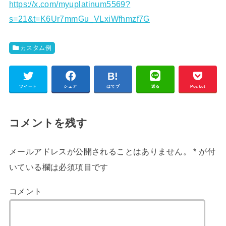
https://x.com/myuplatinum5569?
s=21&t=K6Ur7mmGu_VLxiWfhmzf7G
カスタム例
ツイート
シェア
はてブ
送る
Pocket
コメントを残す
メールアドレスが公開されることはありません。
*
が付
いている欄は必須項目です
コメント