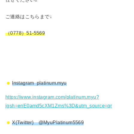
ご連絡はこちらまで↓
（0778）51-5569
Instagram platinum.myu
https://www.instagram.com/platinum.myu?
igsh=enE0amd5cXM1Zms%3D&utm_source=qr
X(Twitter) @MyuPlatinum5569