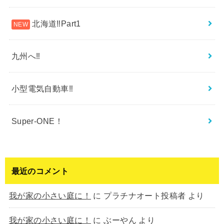
北海道‼︎Part1
九州へ‼︎
小型電気自動車‼︎
Super-ONE！
最近のコメント
我が家の小さい庭に！
に
プラチナオート投稿者
より
我が家の小さい庭に！
に
ぶーやん
より