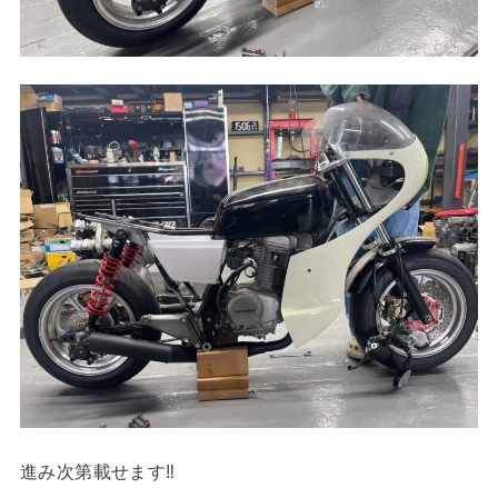
進み次第載せます‼︎