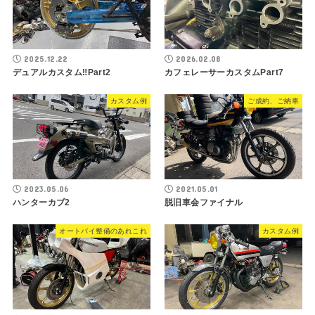
2025.12.22
2026.02.08
デュアルカスタム‼︎Part2
カフェレーサーカスタムPart7
カスタム例
ご成約、ご納車
2023.05.06
2021.05.01
ハンターカブ2
脱旧車会ファイナル
オートバイ整備のあれこれ
カスタム例