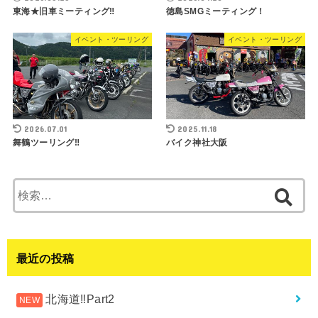
東海★旧車ミーティング‼︎
徳島SMGミーティング！
イベント・ツーリング
イベント・ツーリング
2026.07.01
2025.11.18
舞鶴ツーリング‼︎
バイク神社大阪
検
索:
最近の投稿
北海道‼︎Part2