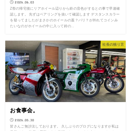
2026.06.03
Z祭の帰宅後にリアホイール辺りから鈴の音色がするとの事で早速確
認します。 先ずはベアリングを抜いて確認します デスタンスカラー
を疑ってましたがまさかのホイールの蓋？バリ？が外れてコインみ
たいなのがホイールの中に入って鈴の...
社長の独り言
お食事会。
2026.05.30
皆さんご無沙汰しております。 久しぶりのブログになりますが私は