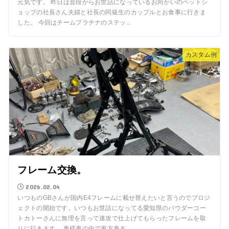
元気です。 昨日は普段からお世話になっているお向かいのペットシ
ョップの社長さん夫婦と社長の同級生のカップルとお食事に行きま
した。 今回はチームプラチナのステッ...
カスタム例
フレーム交換。
2026.02.04
いつものGBさんが国内E4フレームに載せ替えたいと言うのでプロジ
ェクトの開始です。いつもお世話になってる愛知県のパウダーコー
トカトーさんに無理を言って速攻で仕上げてもらったフレームを取
りに行きます。 奥様車の中で恵方巻き...