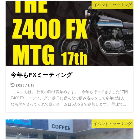
イベント・ツーリング
今年もFXミーティング
2025.11.15
こんにちは。 社長の独り言始めます。 今年も行ってきました17回
Z400FXミーティング。 前日に皆んなで積み込みをして今年は皆ん
なも付き合ってくれて我がチームは5人5台で参加します。 早速で...
イベント・ツーリング