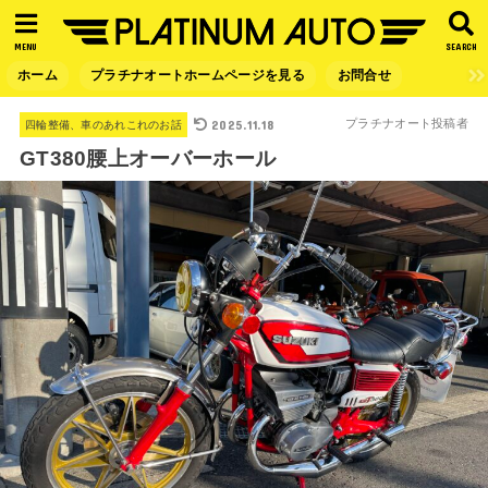
MENU
SEARCH
ホーム
プラチナオートホームページを見る
お問合せ
2025.11.18
プラチナオート投稿者
四輪整備、車のあれこれのお話
GT380腰上オーバーホール