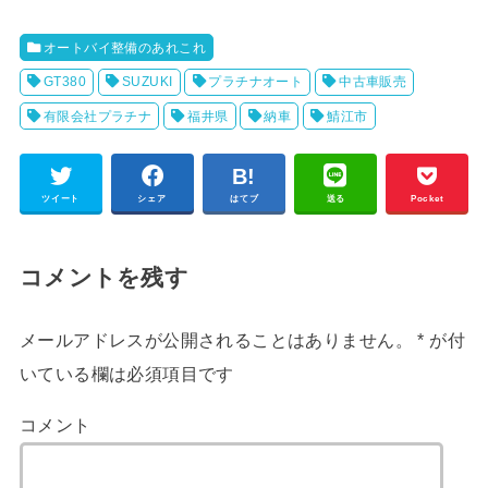
オートバイ整備のあれこれ
GT380
SUZUKI
プラチナオート
中古車販売
有限会社プラチナ
福井県
納車
鯖江市
ツイート
シェア
はてブ
送る
Pocket
コメントを残す
メールアドレスが公開されることはありません。
*
が付
いている欄は必須項目です
コメント