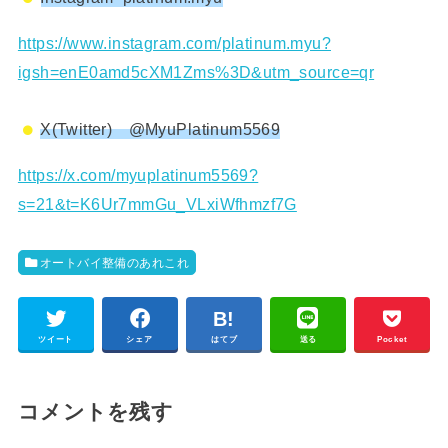
https://www.instagram.com/platinum.myu?
igsh=enE0amd5cXM1Zms%3D&utm_source=qr
X(Twitter) @MyuPlatinum5569
https://x.com/myuplatinum5569?
s=21&t=K6Ur7mmGu_VLxiWfhmzf7G
オートバイ整備のあれこれ
ツイート
シェア
はてブ
送る
Pocket
コメントを残す