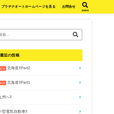
プラチナオートホームページを見る
お問合せ
SEARCH
検
索:
最近の投稿
北海道‼︎Part2
北海道‼︎Part1
九州へ‼︎
小型電気自動車‼︎