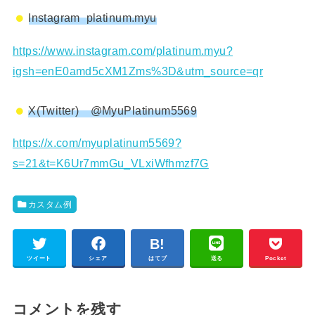
Instagram platinum.myu
https://www.instagram.com/platinum.myu?
igsh=enE0amd5cXM1Zms%3D&utm_source=qr
X(Twitter) @MyuPlatinum5569
https://x.com/myuplatinum5569?
s=21&t=K6Ur7mmGu_VLxiWfhmzf7G
カスタム例
ツイート
シェア
はてブ
送る
Pocket
コメントを残す