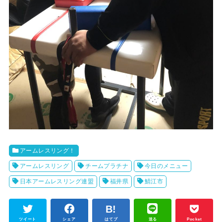
アームレスリング！
アームレスリング
チームプラチナ
今日のメニュー
日本アームレスリング連盟
福井県
鯖江市
ツイート
シェア
はてブ
送る
Pocket