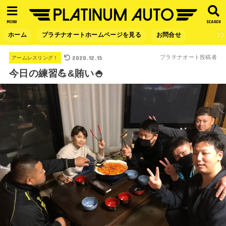
MENU
SEARCH
ホーム
プラチナオートホームページを見る
お問合せ
2020.12.15
プラチナオート投稿者
アームレスリング！
今日の練習💪&賄い🍚