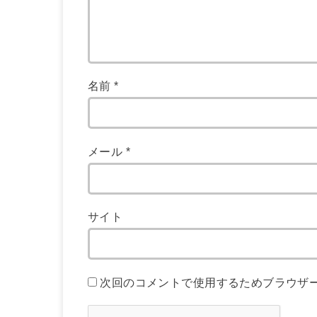
名前
*
メール
*
サイト
次回のコメントで使用するためブラウザ