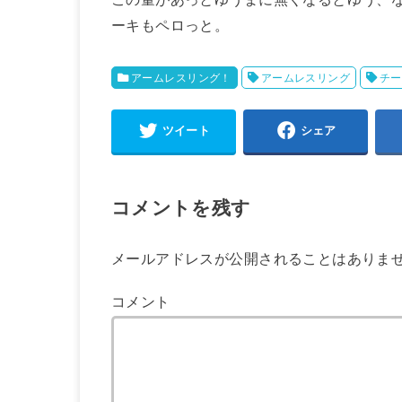
ーキもペロっと。
アームレスリング！
アームレスリング
チー
ツイート
シェア
コメントを残す
メールアドレスが公開されることはありま
コメント