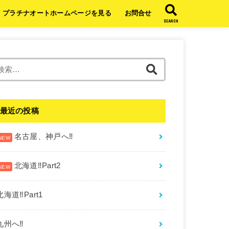
プラチナオートホームページを見る
お問合せ
SEARCH
検
索:
最近の投稿
名古屋、神戸へ‼︎
北海道‼︎Part2
北海道‼︎Part1
九州へ‼︎