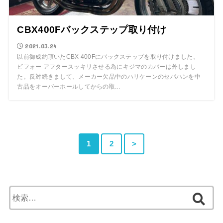
CBX400Fバックステップ取り付け
2021.03.24
以前御成約頂いたCBX 400Fにバックステップを取り付けました。
ビフォー アフタースッキリさせる為にキジマのカバーは外しまし
た。反対続きまして、メーカー欠品中のハリケーンのセパハンを中
古品をオーバーホールしてからの取...
1
2
>
検
索: