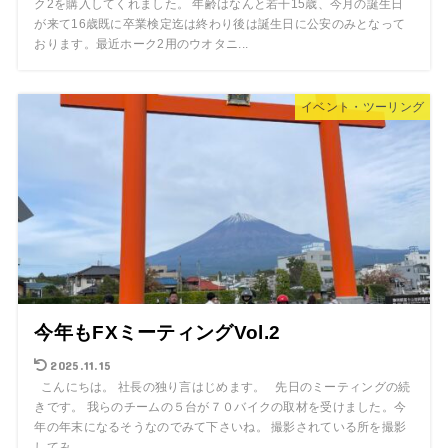
ク2を購入してくれました。 年齢はなんと若干15歳、今月の誕生日
が来て16歳既に卒業検定迄は終わり後は誕生日に公安のみとなって
おります。最近ホーク2用のウオタニ...
イベント・ツーリング
今年もFXミーティングVol.2
2025.11.15
こんにちは。 社長の独り言はじめます。 先日のミーティングの続
きです。 我らのチームの５台が７０バイクの取材を受けました。今
年の年末になるそうなのでみて下さいね。 撮影されている所を撮影
してみ...