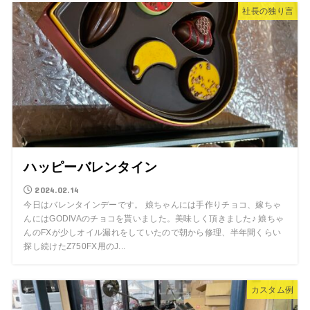
社長の独り言
ハッピーバレンタイン
2024.02.14
今日はバレンタインデーです。 娘ちゃんには手作りチョコ、嫁ちゃ
んにはGODIVAのチョコを貰いました。美味しく頂きました♪ 娘ちゃ
んのFXが少しオイル漏れをしていたので朝から修理、半年間くらい
探し続けたZ750FX用のJ...
カスタム例