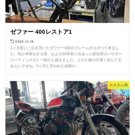
ゼファー 400レストア1
2025.11.18
3ヶ月前にご注文頂いたゼファー400のフレームが上がって来まし
た。私が車屋をする前、およそ30年前に出会った愛知県のパウダー
コーティングカトー様から届きました。コロナ禍の中凄く混んでる
みたいですね。2ヶ月と言われた納期が...
カスタム例