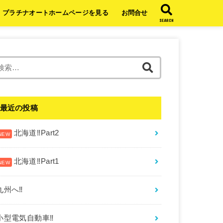
プラチナオートホームページを見る
お問合せ
SEARCH
検
索:
最近の投稿
北海道‼︎Part2
北海道‼︎Part1
九州へ‼︎
小型電気自動車‼︎