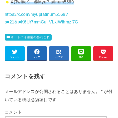
X(Twitter) @MyuPlatinum5569
https://x.com/myuplatinum5569?
s=21&t=K6Ur7mmGu_VLxiWfhmzf7G
オートバイ整備のあれこれ
ツイート
シェア
はてブ
送る
Pocket
コメントを残す
メールアドレスが公開されることはありません。
*
が付
いている欄は必須項目です
コメント