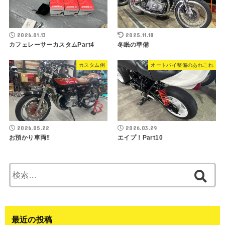
2026.01.13
2025.11.18
カフェレーサーカスタムPart4
冬眠の準備
カスタム例
オートバイ整備のあれこれ
2026.05.22
2026.03.29
お預かり車両‼︎
エイプ！Part10
検
索:
最近の投稿