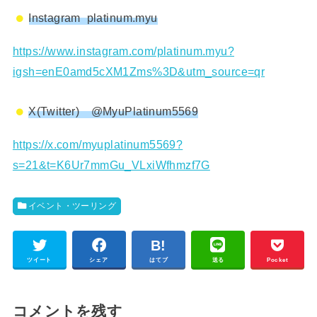
Instagram platinum.myu
https://www.instagram.com/platinum.myu?
igsh=enE0amd5cXM1Zms%3D&utm_source=qr
X(Twitter) @MyuPlatinum5569
https://x.com/myuplatinum5569?
s=21&t=K6Ur7mmGu_VLxiWfhmzf7G
イベント・ツーリング
ツイート
シェア
はてブ
送る
Pocket
コメントを残す