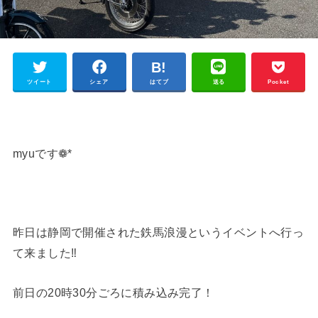
ツイート
シェア
はてブ
送る
Pocket
myuです❁*
昨日は静岡で開催された鉄馬浪漫というイベントへ行っ
て来ました‼︎
前日の20時30分ごろに積み込み完了！