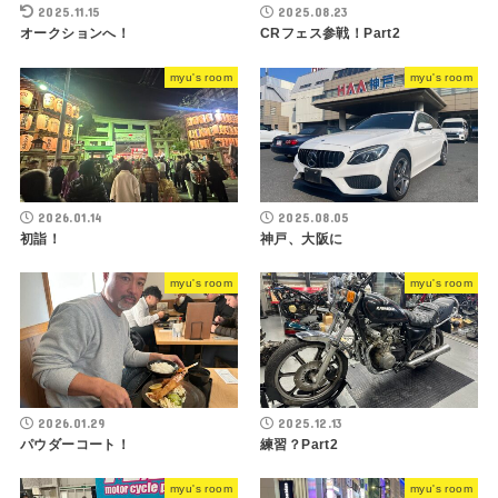
2025.11.15
2025.08.23
オークションへ！
CRフェス参戦！Part2
myu's room
myu's room
2026.01.14
2025.08.05
初詣！
神戸、大阪に
myu's room
myu's room
2026.01.29
2025.12.13
パウダーコート！
練習？Part2
myu's room
myu's room