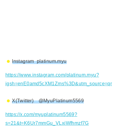
Instagram platinum.myu
https://www.instagram.com/platinum.myu?
igsh=enE0amd5cXM1Zms%3D&utm_source=qr
X(Twitter) @MyuPlatinum5569
https://x.com/myuplatinum5569?
s=21&t=K6Ur7mmGu_VLxiWfhmzf7G