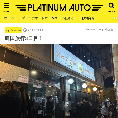
MENU
SEARCH
ホーム
プラチナオートホームページを見る
お問合せ
2025.11.21
プラチナオート投稿者
myu's room
韓国旅行3日目！