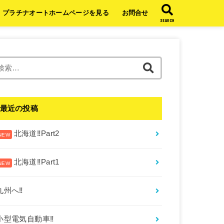
プラチナオートホームページを見る
お問合せ
SEARCH
検
索:
最近の投稿
北海道‼︎Part2
北海道‼︎Part1
九州へ‼︎
小型電気自動車‼︎