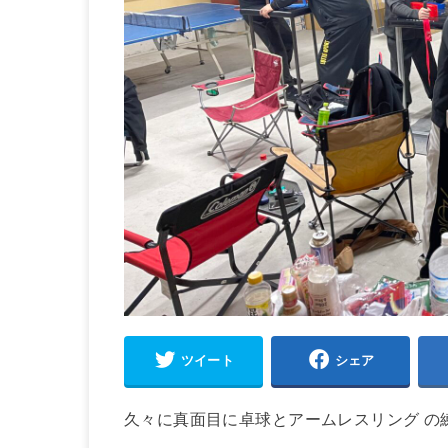
ツイート
シェア
久々に真面目に卓球とアームレスリング の