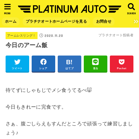
MENU
SEARCH
ホーム
プラチナオートホームページを見る
お問合せ
2020.11.20
プラチナオート投稿者
アームレスリング！
今日のアーム飯
ツイート
シェア
はてブ
送る
Pocket
待てずにしゃもじでメシ食うてるべ🐷
今日もきれーに完食です。
さぁ、腹ごしらえもすんだところで頑張って練習しまし
ょう♪