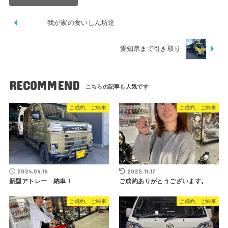
我が家の食いしん坊達
愛知県まで引き取り
RECOMMEND
ご成約、ご納車
ご成約、ご納車
2024.04.14
2025.11.17
新型アトレー 納車！
ご成約ありがとうございます。
ご成約、ご納車
ご成約、ご納車