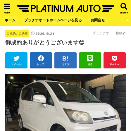
MENU
SEARCH
ホーム
プラチナオートホームページを見る
お問合せ
2020.10.26
プラチナオート投稿者
ご成約、ご納車
御成約ありがとうございます😊
ツイート
シェア
はてブ
送る
Pocket