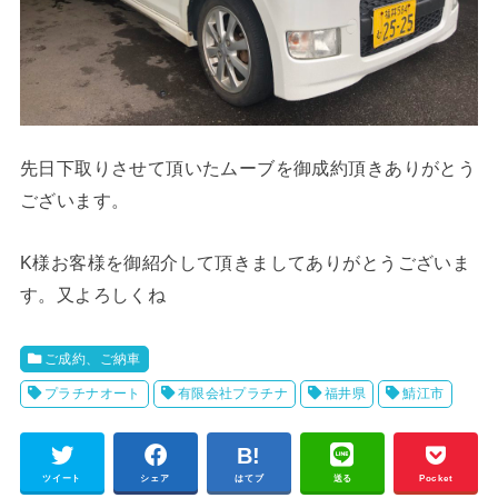
先日下取りさせて頂いたムーブを御成約頂きありがとう
ございます。
K様お客様を御紹介して頂きましてありがとうございま
す。又よろしくね
ご成約、ご納車
プラチナオート
有限会社プラチナ
福井県
鯖江市
ツイート
シェア
はてブ
送る
Pocket