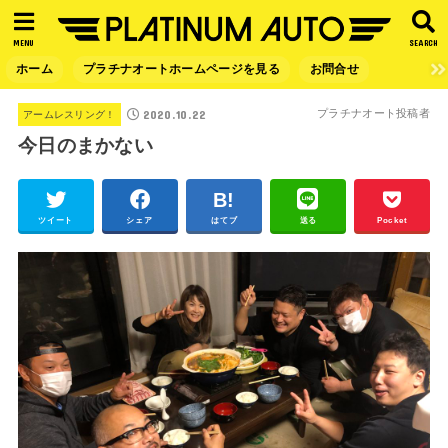
MENU
SEARCH
ホーム
プラチナオートホームページを見る
お問合せ
2020.10.22
プラチナオート投稿者
アームレスリング！
今日のまかない
ツイート
シェア
はてブ
送る
Pocket