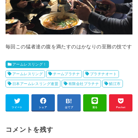
毎回この猛者達の腹を満たすのはかなりの至難の技です
アームレスリング！
アームレスリング
チームプラチナ
プラチナオート
日本アームレスリング連盟
有限会社プラチナ
鯖江市
ツイート
シェア
はてブ
送る
Pocket
コメントを残す