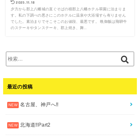
2025.11.18
夕方から郡上八幡城の直ぐそばの積郡上八幡ホテル翠園に泊まりま
す。私の下調べの悪さにこのホテルに温泉や大浴場すら有りません
でした。素泊まりでそこそこのお値段、最悪です。 晩御飯は飛騨牛
のステーキやタンステーキ、郡上焼き、舞...
検
索:
最近の投稿
名古屋、神戸へ‼︎
北海道‼︎Part2