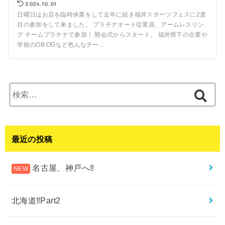
2024.10.01
日曜日はお店を臨時休業をして去年に続き福井スポーツフェスに2度
目の参加をして来ました。 プラチナオート従業員、アームレスリン
グ チームプラチナで参加！ 開会式からスタート。 福井県下の企業や
学校のOB.OGなど色んなチー...
検
索:
最近の投稿
名古屋、神戸へ‼︎
北海道‼︎Part2