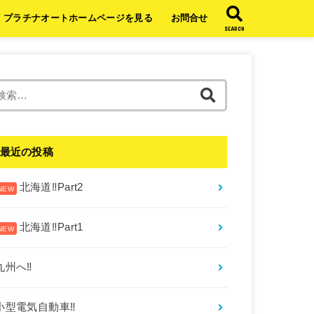
プラチナオートホームページを見る
お問合せ
SEARCH
検
索:
最近の投稿
北海道‼︎Part2
北海道‼︎Part1
九州へ‼︎
小型電気自動車‼︎