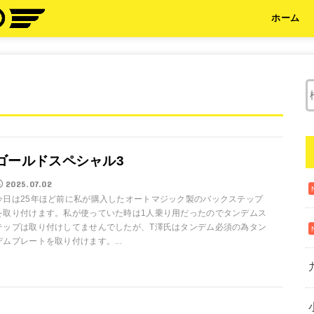
ホーム
ゴールドスペシャル3
2025.07.02
今日は25年ほど前に私が購入したオートマジック製のバックステップ
を取り付けます。私が使っていた時は1人乗り用だったのでタンデムス
テップは取り付けしてませんでしたが、T澤氏はタンデム必須の為タン
デムプレートを取り付けます。...