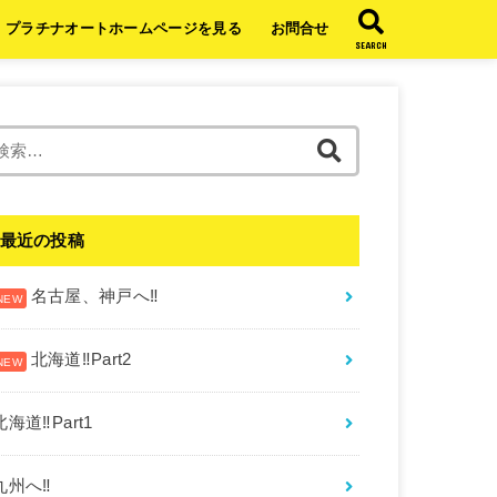
プラチナオートホームページを見る
お問合せ
SEARCH
検
索:
最近の投稿
名古屋、神戸へ‼︎
北海道‼︎Part2
北海道‼︎Part1
九州へ‼︎