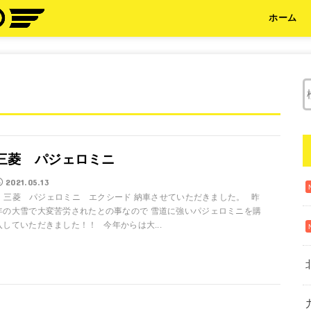
ホーム
三菱 パジェロミニ
2021.05.13
三菱 パジェロミニ エクシード 納車させていただきました。 昨
年の大雪で大変苦労されたとの事なので 雪道に強いパジェロミニを購
入していただきました！！ 今年からは大...