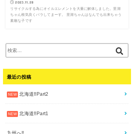
2023.11.28
リサイクルする為にオイルエレメントを大量に解体しました。里湖
ちゃん根気良くバラしてまーす。 里湖ちゃんはなんでも出来ちゃう
素敵な子です
検
索:
最近の投稿
北海道‼︎Part2
北海道‼︎Part1
九州へ‼︎