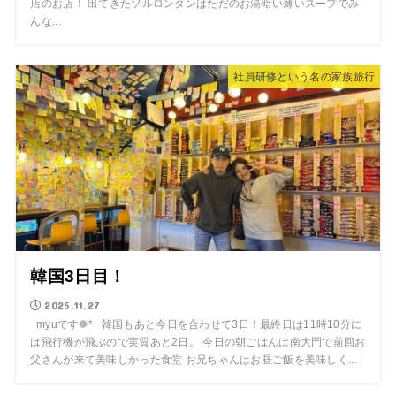
店のお店！ 出てきたソルロンタンはただのお湯暗い薄いスープでみ
んな...
社員研修という名の家族旅行
韓国3日目！
2025.11.27
myuです❁* 韓国もあと今日を合わせて3日！最終日は11時10分に
は飛行機が飛ぶので実質あと2日。 今日の朝ごはんは南大門で前回お
父さんが来て美味しかった食堂 お兄ちゃんはお昼ご飯を美味しく...