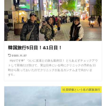
韓国旅行5日目！&1日目！
2025.11.27
myuです❁* ついに友達との旅も最終日！ とりあえずチェックアウ
トして荷物だけ預けて、実は日本にいる時にクリニックの予約を11
時から取っておいたのでクリニックがあるカンナムまで向かいま
す‼︎...
社員研修という名の家族旅行