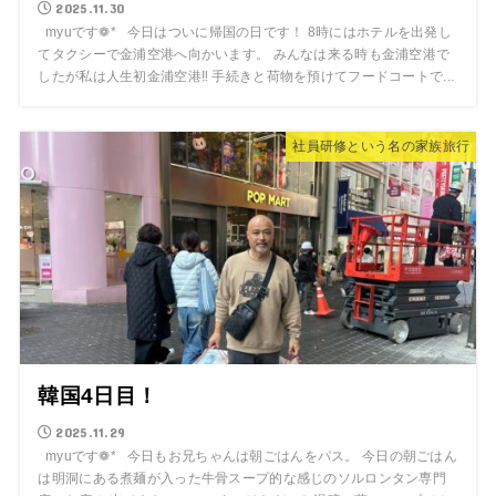
2025.11.30
myuです❁* 今日はついに帰国の日です！ 8時にはホテルを出発し
てタクシーで金浦空港へ向かいます。 みんなは来る時も金浦空港で
したが私は人生初金浦空港‼︎ 手続きと荷物を預けてフードコートで...
社員研修という名の家族旅行
韓国4日目！
2025.11.29
myuです❁* 今日もお兄ちゃんは朝ごはんをパス。 今日の朝ごはん
は明洞にある煮麺が入った牛骨スープ的な感じのソルロンタン専門