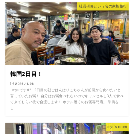
社員研修という名の家族旅行
韓国2日目！
2025.11.26
myuです❁* 2日目の朝ごはんはりこちゃんが前回から食べたいと
言っていたお粥！ 自分はお粥食べれないのでキャンセルし3人で食べ
て来てもらい後で合流します！ ホテル近くのお粥専門店。 準備を
し...
myu's room