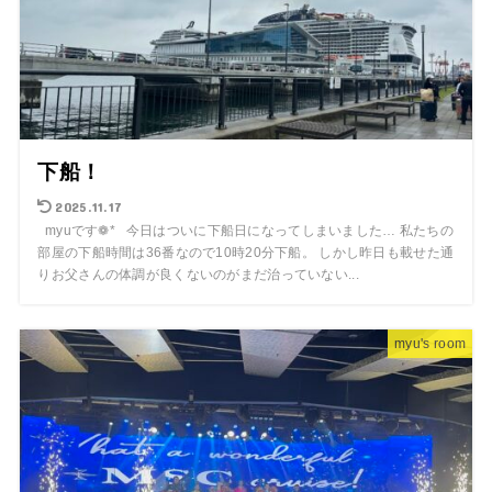
下船！
2025.11.17
myuです❁* 今日はついに下船日になってしまいました… 私たちの
部屋の下船時間は36番なので10時20分下船。 しかし昨日も載せた通
りお父さんの体調が良くないのがまだ治っていない...
myu's room