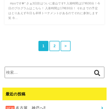
myuです❁* さぁ3日目はついに釜山です‼︎ 入港時間は17時30分！今
日のプログラムはこちら！ 入港時間は17時30分！ それまでの予定
はとりあえず今日も卓球トーナメントがあるのでそれに参加します
笑 今...
1
2
>
検
索:
最近の投稿
名古屋、神戸へ‼︎