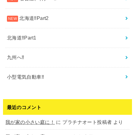
北海道‼︎Part2
北海道‼︎Part1
九州へ‼︎
小型電気自動車‼︎
最近のコメント
我が家の小さい庭に！
に
プラチナオート投稿者
より