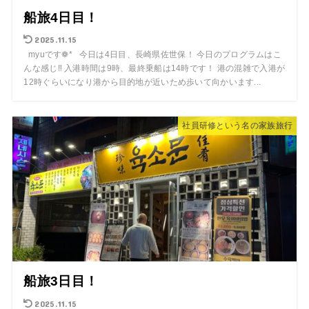
船旅4日目！
2025.11.15
myuです❁* 今日は4日目、長崎県佐世保！ 今日のプログラムはこ
んな感じ‼︎ 入港時間は9時、最終乗船は14時です！ 港の混雑で入港が
12時ぐらいになり港から目的地が近いため歩いて向かいます...
社員研修という名の家族旅行
船旅3日目！
2025.11.15