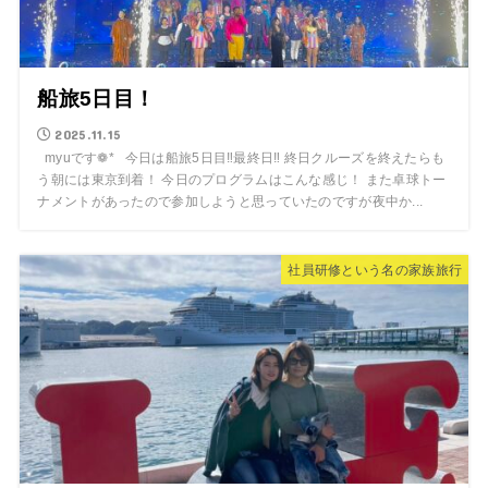
船旅5日目！
2025.11.15
myuです❁* 今日は船旅5日目‼︎最終日‼︎ 終日クルーズを終えたらも
う朝には東京到着！ 今日のプログラムはこんな感じ！ また卓球トー
ナメントがあったので参加しようと思っていたのですが夜中か...
社員研修という名の家族旅行