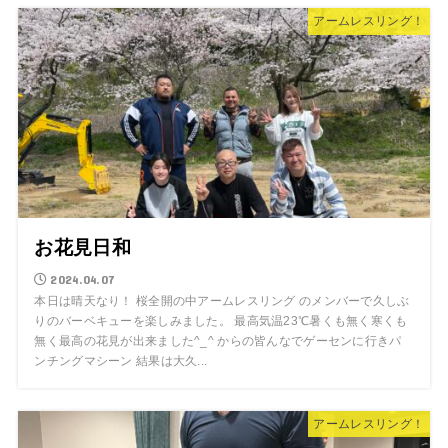
アームレスリング！
お花見日和
2024.04.07
本日は晴天なり！ 桜全開の中アームレスリング のメンバーで久しぶ
りのバーベキューを楽しみました。 最高気温23℃暑くも無く寒くも
無く最高の花見が出来ました^_^ からの皆んなでゲーセンに行きパ
ンチングマシーン 結果は大久...
アームレスリング！