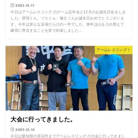
2023.12.17
今日はアームレスリング のチーム忘年会と12月のお誕生日会をしま
した。慧悟くん、ゾエくん、健之くんお誕生日おめでとうございま
す。今年は皆んな反省だらけの一年でした。来年は心を入れ替えて
練習に専念することを皆で約束しました...
アームレスリング！
大会に行ってきました。
2023.12.10
今日は愛知県の清須市までアームレスリング の大会に行ってきまし