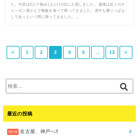
た。今回は5人で挑み1人だけ3位に入賞しました。 最後は近くのチ
ャンポン屋さんで晩飯を食べて帰ってきました。道中も喋りっぱな
しであっという間に帰ってきました。...
<
1
2
3
4
5
…
13
>
検
索:
最近の投稿
名古屋、神戸へ‼︎