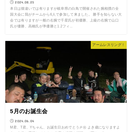
2024.08.25
本日は畑違いでは有りますが岐阜県の白鳥で開催された腕相撲の全
国大会に我がチームから6人で参加して来ました。 勝手を知らない大
会では有りますが一般の右腕で千星氏が初優勝、上級の右腕で山口
氏が優勝、高橋氏が準優勝と1.2フィ...
アームレスリング！
5月のお誕生会
2024.06.04
M君、T君、Yちゃん、お誕生日おめでとう🎉㊗️ よき歳になりますよ