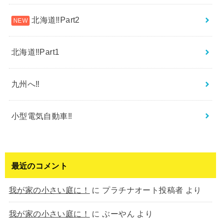
北海道‼︎Part2
北海道‼︎Part1
九州へ‼︎
小型電気自動車‼︎
最近のコメント
我が家の小さい庭に！
に
プラチナオート投稿者
より
我が家の小さい庭に！
に
ぶーやん
より