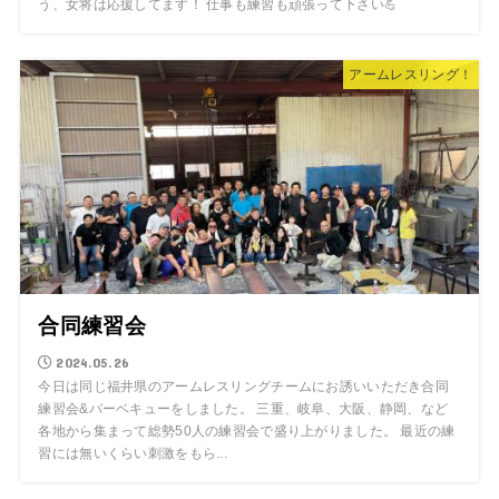
う、女将は応援してます！ 仕事も練習も頑張って下さい💪
アームレスリング！
合同練習会
2024.05.26
今日は同じ福井県のアームレスリングチームにお誘いいただき合同
練習会&バーベキューをしました。 三重、岐阜、大阪、静岡、など
各地から集まって総勢50人の練習会で盛り上がりました。 最近の練
習には無いくらい刺激をもら...