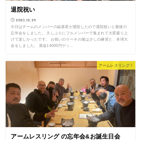
退院祝い
2023.12.29
今日はチームのメンバーの紘基君が退院したので退院祝いと最後の
忘年会をしました。 久しぶりにフルメンバーで集まれて大変盛り上
げて楽しかったです。 お祝いのケーキの後は少しの練習と、卓球大
会をしました。 賞金14000円ゲッ...
アームレスリング！
アームレスリング の忘年会&お誕生日会